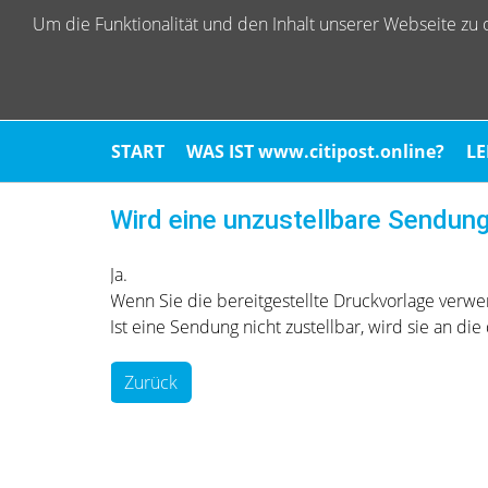
Um die Funktionalität und den Inhalt unserer Webseite z
START
WAS IST www.citipost.online?
LE
Wird eine unzustellbare Sendun
Ja.
Wenn Sie die bereitgestellte Druckvorlage verw
Ist eine Sendung nicht zustellbar, wird sie an 
Zurück