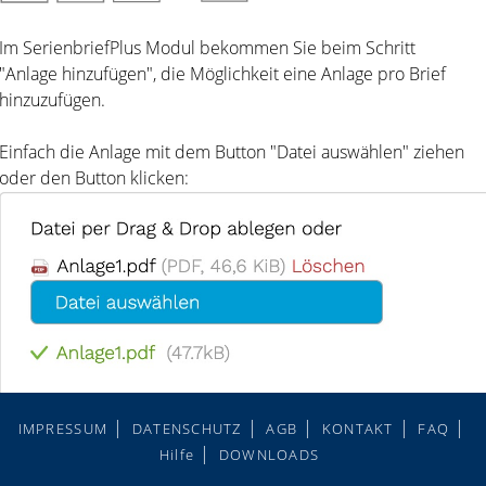
Im SerienbriefPlus Modul bekommen Sie beim Schritt
"Anlage hinzufügen", die Möglichkeit eine Anlage pro Brief
hinzuzufügen.
Einfach die Anlage mit dem Button "Datei auswählen" ziehen
oder den Button klicken:
IMPRESSUM
DATENSCHUTZ
AGB
KONTAKT
FAQ
Beilage auf Vorderseite: Schieberegler aktivieren und dann
Hilfe
DOWNLOADS
auf "
weiter
" klicken