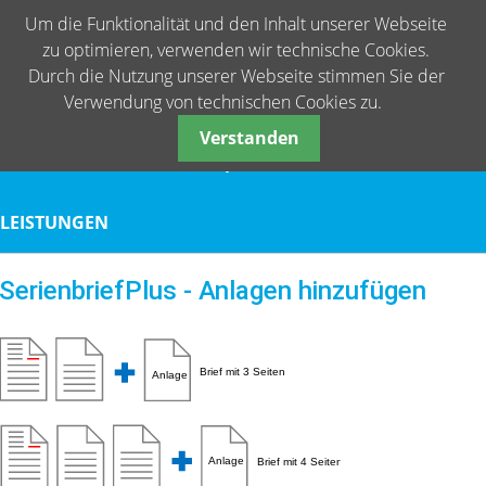
Um die Funktionalität und den Inhalt unserer Webseite
zu optimieren, verwenden wir technische Cookies.
Durch die Nutzung unserer Webseite stimmen Sie der
Verwendung von technischen Cookies zu.
Verstanden
START
WAS IST www.citipost.online?
ANMELDE
LEISTUNGEN
SerienbriefPlus - Anlagen hinzufügen